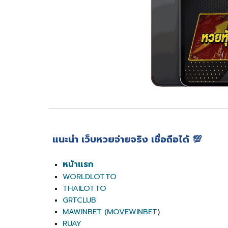
แนะนำ เว็บหวยจ่ายจริง เชื่อถือได้ 💯
หน้าแรก
WORLDLOTTO
THAILOTTO
GRTCLUB
MAWINBET (MOVEWINBET
)
RUAY