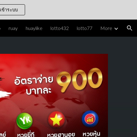
 เข้าระบบ
ion
p
ruay
huaylike
lotto432
lotto77
More