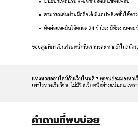
แนะนำเพื่อนรับ 9% จากยอดเล่นของเพื่อน
สามารถเล่นผ่านมือถือได้ มีแอปพลิเคชั่นให้ดา
ติดต่อแอดมินได้ตลอด
24 ชั่วโมง
มีทีมงานคอยซ
ขอบคุณที่มาเป็นส่วนหนึ่งกับเรานะคะ หากยังไม่
สมัคร
แทงหวยออนไลน์กับเว็บไหนดี ?
ทุกคนย่อมมองหาเว็บ
เท่าไรทางเว็บก็จ่าย ไม่มีปิดเว็บหนีอย่างแน่นอน เพราะเ
คำถามที่พบบ่อย