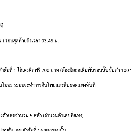
ที
 น.) รอบสุดท้ายถึงเวลา 03.45 น.
ลำดับที่ 1 ได้เครดิตฟรี 200 บาท (ต้องมียอดเดิมพันรอบนั้นขั้นต่ำ 100
่าเป็นโมฆะ ระบบจะทำการคืนโพยและคืนยอดแทงทันที
ส่งตัวเลขจำนวน 5 หลัก (จำนวนตัวเลขที่แทง)
ปลบกับ เลข ลำดับที่ 16 ของรอบนั้น