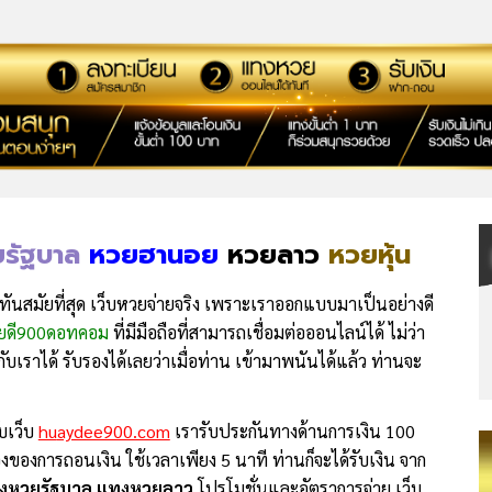
รัฐบาล
หวยฮานอย
หวยลาว
หวยหุ้น
ันสมัยที่สุด เว็บหวยจ่ายจริง เพราะเราออกแบบมาเป็นอย่างดี
ย
ดี900ดอทคอม
ที่มีมือถือที่สามารถเชื่อมต่อออนไลน์ได้ ไม่ว่า
บเราได้ รับรองได้เลยว่าเมื่อท่าน เข้ามาพนันได้แล้ว ท่านจะ
ับเว็บ
hu
aydee900.com
เรารับประกันทางด้านการเงิน 100
องของการถอนเงิน ใช้เวลาเพียง 5 นาที ท่านก็จะได้รับเงิน จาก
งหวยรัฐบาล แทงหวยลาว
โปรโมชั่นและอัตราการจ่าย เว็บ