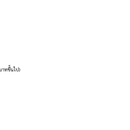
 บาทขึ้นไป)