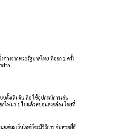
่งต่างจากหวยรัฐบาลไทย ที่ออก 2 ครั้ง
มาฝาก
ดั้งเดิมจีน คือ ใช้อุปกรณ์การเล่น
ือกไพ่มา 1 ใบแล้วหย่อนลงกล่อง โดยที่
นแต่ละเว็บไซต์ก็จะมีวิธีการ จับหวยยี่กี