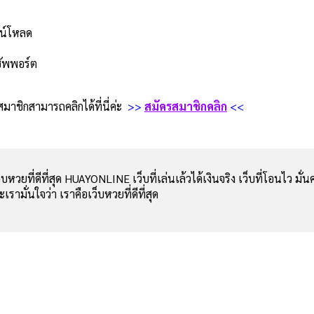
วน์โหลด
ัพพอร์ต
สมาชิก
สามารถคลิกได้ที่นี่ค่ะ
>>
สมัครสมาชิกคลิก
<<
หวยที่ดีที่สุด
HUAYONLINE
เว็บที่เล่นเล้วได้เงินจริง เว็บที่โอนไว ม
รามั่นใจว่า เราคือเว็บหวยที่ดีที่สุด