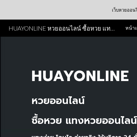
เว็บหวยออนไลน
Sk
HUAYONLINE หวยออนไลน์ ซื้อหวย แทงหวยออนไลน์ แทงง่าย โอนไว จ่ายจริง ให้บริการ 24 ชั่วโมง
หน้า
HUAYONLINE
หวยออนไลน์
ซื้อหวย แทงหวยออนไลน์